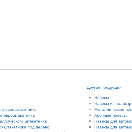
Другая продукция
Навесы
Навесы из поликар
ого евроштакетника
Металлические на
го евроштакетника
Арочные навесы
аллического штакетника
Навесы для автом
го штакетника под дерево
Навесы для автом