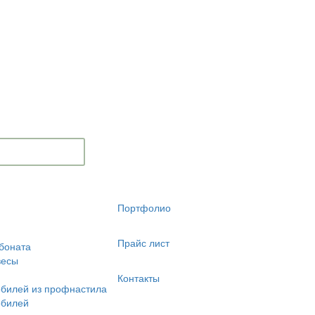
Портфолио
Прайс лист
боната
весы
Контакты
обилей из профнастила
обилей