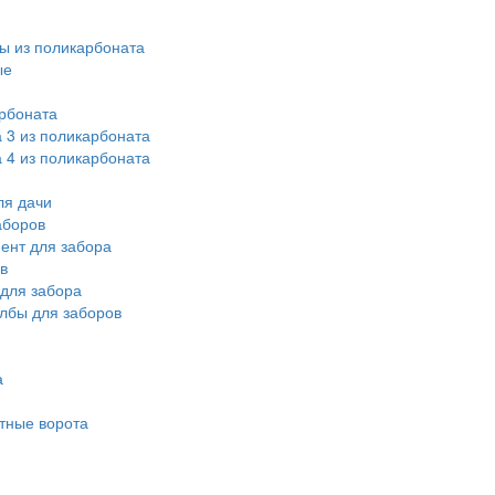
ы из поликарбоната
ые
рбоната
 3 из поликарбоната
 4 из поликарбоната
ля дачи
аборов
ент для забора
в
для забора
лбы для заборов
а
тные ворота