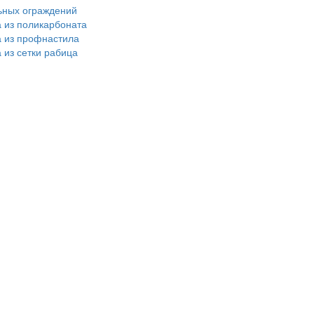
ьных ограждений
а из поликарбоната
а из профнастила
 из сетки рабица