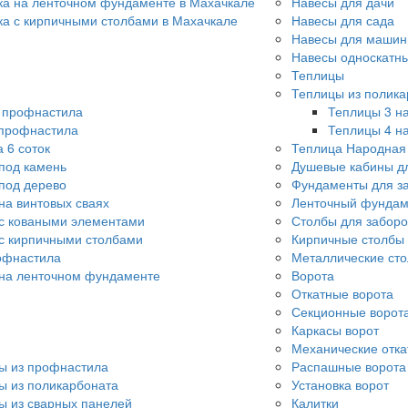
ка на ленточном фундаменте в Махачкале
Навесы для дачи
ка с кирпичными столбами в Махачкале
Навесы для сада
Навесы для машин
Навесы односкатн
Теплицы
Теплицы из полика
о профнастила
Теплицы 3 на
 профнастила
Теплицы 4 на
 6 соток
Теплица Народная
под камень
Душевые кабины д
под дерево
Фундаменты для з
на винтовых сваях
Ленточный фундам
с коваными элементами
Столбы для заборо
с кирпичными столбами
Кирпичные столбы 
офнастила
Металлические сто
 на ленточном фундаменте
Ворота
Откатные ворота
Секционные ворот
Каркасы ворот
Механические отка
ы из профнастила
Распашные ворота
ы из поликарбоната
Установка ворот
ы из сварных панелей
Калитки