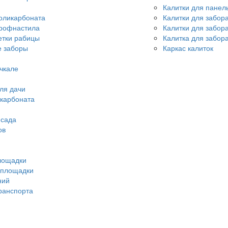
Калитки для панел
оликарбоната
Калитки для забор
профнастила
Калитки для забор
етки рабицы
Калитка для забора
 заборы
Каркас калиток
чкале
ля дачи
икарбоната
 сада
ов
лощадки
 площадки
ний
ранспорта