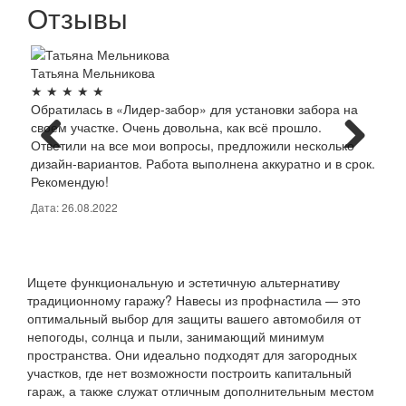
Отзывы
Татьяна Мельникова
Алек
★
★
★
★
★
★
★
Обратилась в «Лидер-забор» для установки забора на
«Лид
своем участке. Очень довольна, как всё прошло.
забо
Ответили на все мои вопросы, предложили несколько
крас
дизайн-вариантов. Работа выполнена аккуратно и в срок.
проф
Рекомендую!
новы
Дата: 26.08.2022
Дата:
Ищете функциональную и эстетичную альтернативу
традиционному гаражу? Навесы из профнастила — это
оптимальный выбор для защиты вашего автомобиля от
непогоды, солнца и пыли, занимающий минимум
пространства. Они идеально подходят для загородных
участков, где нет возможности построить капитальный
гараж, а также служат отличным дополнительным местом